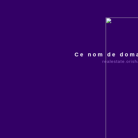
Ce nom de doma
realestate.oris